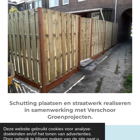
Schutting plaatsen en straatwerk realiseren
in samenwerking met Verschoor
Groenprojecten.
Deze website gebruikt cookies voor analyse-
© 2018 Verduijn Berkenwoude
doeleinden en/of het tonen van advertenties.
Door gebruik te blijven maken van de site gaat u