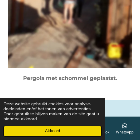
Pergola met schommel geplaatst.
Deze website gebruikt cookies voor analyse-
© 2018 Verduijn Berkenwoude
doeleinden en/of het tonen van advertenties.
Door gebruik te blijven maken van de site gaat u
hiermee akkoord.
Akkoord
E-mailadres
Telefoonnummer
Kaart
Facebook
WhatsApp