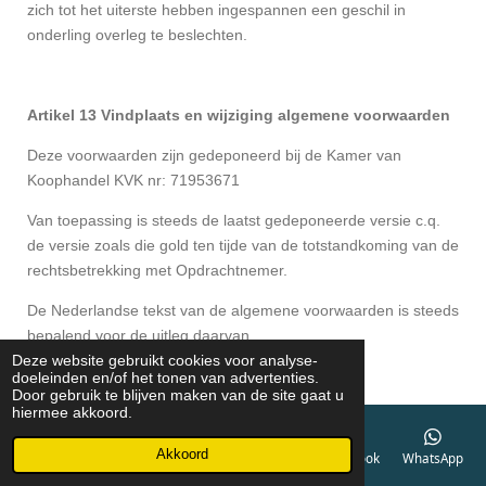
zich tot het uiterste hebben ingespannen een geschil in
onderling overleg te beslechten.
Artikel 13 Vindplaats en wijziging algemene voorwaarden
Deze voorwaarden zijn gedeponeerd bij de Kamer van
Koophandel KVK nr: 71953671
Van toepassing is steeds de laatst gedeponeerde versie c.q.
de versie zoals die gold ten tijde van de totstandkoming van de
rechtsbetrekking met Opdrachtnemer.
De Nederlandse tekst van de algemene voorwaarden is steeds
bepalend voor de uitleg daarvan.
Deze website gebruikt cookies voor analyse-
doeleinden en/of het tonen van advertenties.
Door gebruik te blijven maken van de site gaat u
hiermee akkoord.
Akkoord
E-mailadres
Telefoonnummer
Kaart
Facebook
WhatsApp
© 2018 Verduijn Berkenwoude